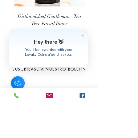
Distinguished Gentleman - Tea
Distinguished Gentleman
Tree Facial Toner
Precio
12,00 US$
Hey there 👋
You'll be rewarded with your
Loyalty Coins after checkout!
SUSCRÍBASE A NUESTRO BOLETÍN
Subscribe Now
Acerca de
Preguntas
Contacto
frecuentes
Historias
Envío y