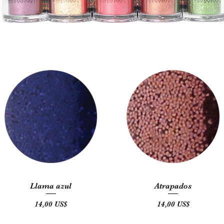
Vista rápida
Vista rápida
Llama azul
Atrapados
Precio
Precio
14,00 US$
14,00 US$