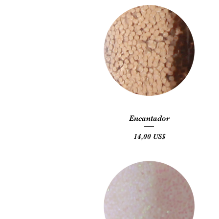
Vista rápida
Encantador
Precio
14,00 US$