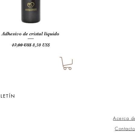
Vista rápida
Adhesivo de cristal líquido
Precio
Precio de oferta
17,00 US$
8,50 US$
LETÍN
Acerca d
ow
Contacto