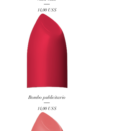
Precio
14,00 US$
Bombo publicitario
Precio
14,00 US$