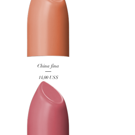
China fina
Precio
14,00 US$