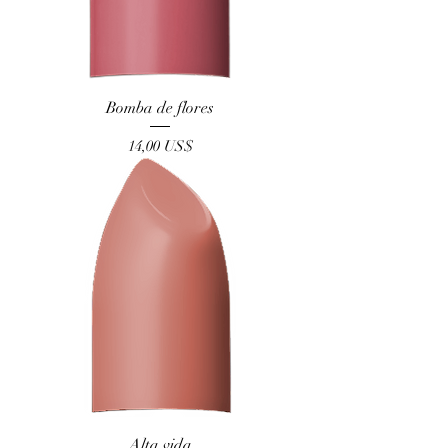
Bomba de flores
Precio
14,00 US$
Alta vida