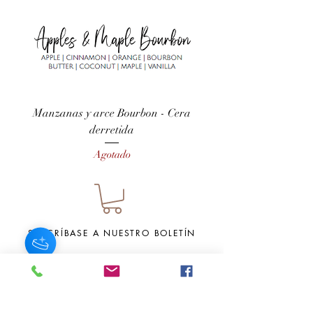
Manzanas y arce Bourbon - Cera
Otoño y huerto de man
derretida
Agotado
SUSCRÍBASE A NUESTRO BOLETÍN
Subscribe Now