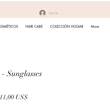
Iniciar sesión
OSMÉTICOS
HAIR CARE
COLECCIÓN HOGAR
More
 - Sunglasses
Precio
Precio
11,00 US$
de