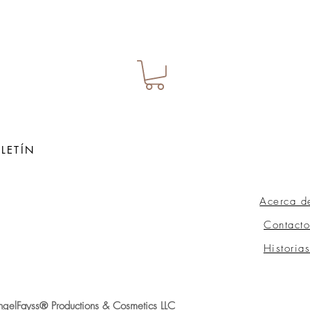
LETÍN
Acerca d
ow
Contacto
Historia
gelFayss® Productions & Cosmetics LLC