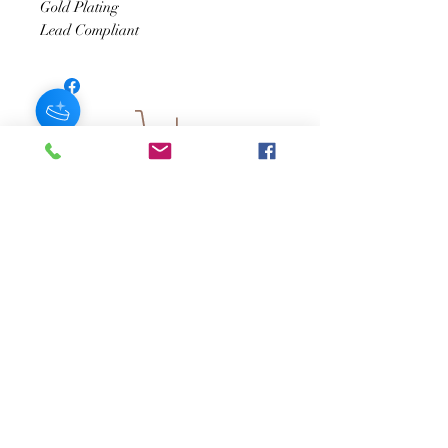
Gold Plating
Lead Compliant
SUSCRÍBASE A NUESTRO BOLETÍN
Subscribe Now
Acerca de
Preguntas
Contacto
frecuentes
Historias
Envío y
devoluciones