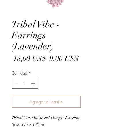
Tribal Vibe -
Earrings
(Lavender)
Precio
Precio
 18,00 US$ 
9,00 US$
de
Cantidad
*
oferta
Agregar al carrito
Tribal Cut-Out Tassel Dangle Earring
Size: 3 in x 1.25 in