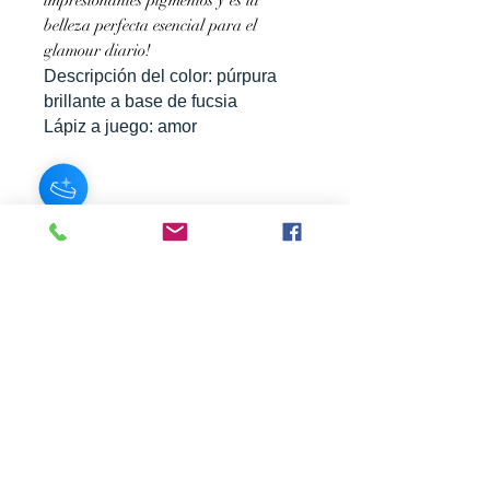
impresionantes pigmentos y es la
belleza perfecta esencial para el
glamour diario!
Descripción del color: púrpura
Hey there 👋
brillante a base de fucsia
Lápiz a juego: amor
SUSCRÍBASE A NUESTRO BOLETÍN
Subscribe Now
Acerca de
Preguntas
Contacto
frecuentes