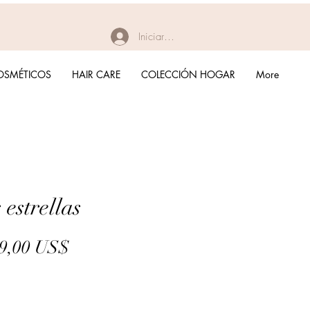
Iniciar sesión
OSMÉTICOS
HAIR CARE
COLECCIÓN HOGAR
More
 estrellas
Precio
Precio
9,00 US$
de
oferta