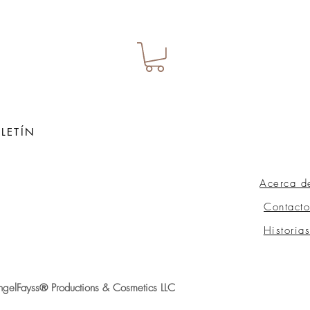
LETÍN
Acerca d
ow
Contacto
Historia
gelFayss® Productions & Cosmetics LLC