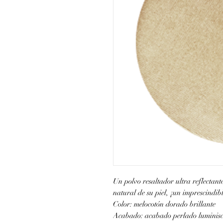
Un polvo resaltador ultra reflectant
natural de su piel, ¡un imprescindibl
Color: melocotón dorado brillante
Acabado: acabado perlado luminisc