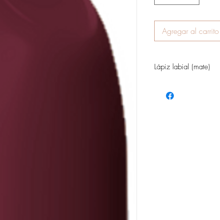
Agregar al carrito
Lápiz labial (mate)