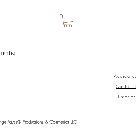
LETÍN
Acerca d
ow
Contacto
Historia
gelFayss® Productions & Cosmetics LLC