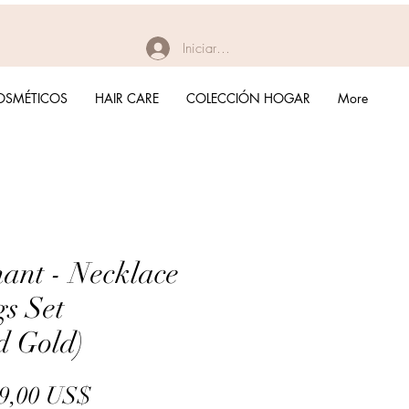
Iniciar sesión
OSMÉTICOS
HAIR CARE
COLECCIÓN HOGAR
More
ant - Necklace
s Set
d Gold)
Precio
Precio
9,00 US$