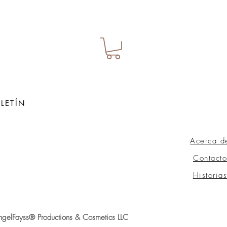
LETÍN
Acerca d
ow
Contacto
Historia
gelFayss® Productions & Cosmetics LLC