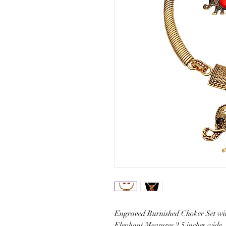
Engraved Burnished Choker Set wi
Elephant Measures 2.5 inches wide.