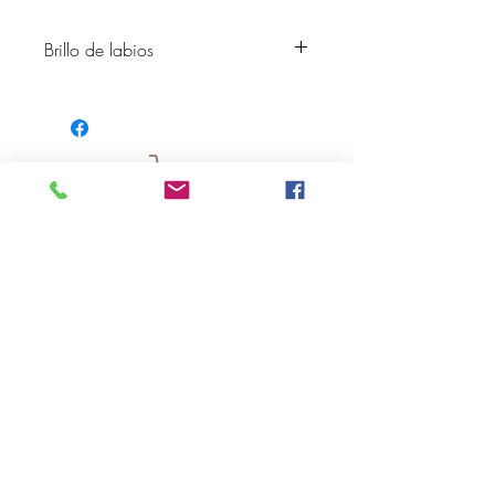
Brillo de labios
Descripción del color: Albaricoque
melocotón suave
Acabado: Crema
SUSCRÍBASE A NUESTRO BOLETÍN
Subscribe Now
Acerca de
Preguntas
Contacto
frecuentes
Historias
Envío y