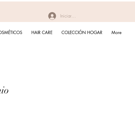
Iniciar sesión
OSMÉTICOS
HAIR CARE
COLECCIÓN HOGAR
More
io
recio