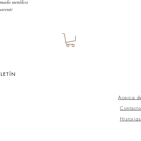
umada metálica
parente
LETÍN
Acerca d
ow
Contacto
Historia