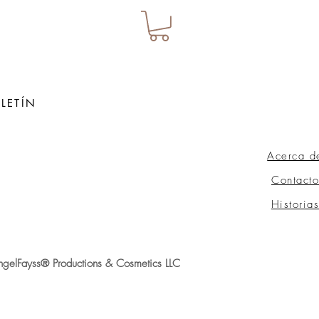
LETÍN
Acerca d
ow
Contacto
Historia
gelFayss® Productions & Cosmetics LLC