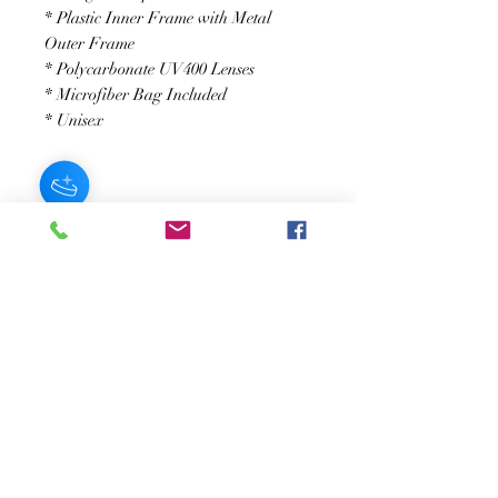
* Plastic Inner Frame with Metal
Outer Frame
* Polycarbonate UV400 Lenses
* Microfiber Bag Included
* Unisex
SUSCRÍBASE A NUESTRO BOLETÍN
Subscribe Now
Acerca de
Preguntas
Contacto
frecuentes