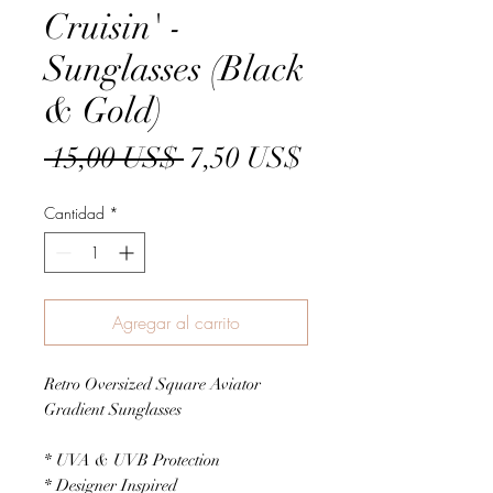
Cruisin' -
Sunglasses (Black
& Gold)
Precio
Precio
 15,00 US$ 
7,50 US$
de
Cantidad
*
oferta
Agregar al carrito
Retro Oversized Square Aviator
Gradient Sunglasses
* UVA & UVB Protection
* Designer Inspired