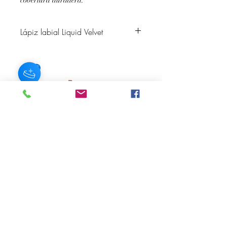
cobertura duradera.
Lápiz labial Liquid Velvet
Descripción del color: Geranio lila
vibrante
Acabado: Terciopelo Mate
Delineador de labios a juego: Dream
SUSCRÍBASE A NUESTRO BOLETÍN
Subscribe Now
Acerca de
Preguntas
Contacto
frecuentes
Historias
Envío y