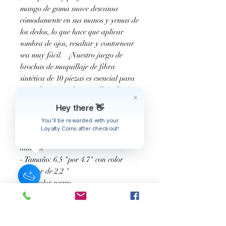
mango de goma suave descansa
cómodamente en sus manos y yemas de
los dedos, lo que hace que aplicar
sombra de ojos, resaltar y contornear
sea muy fácil.
¡Nuestro juego de
brochas de maquillaje de fibra
sintética de 10 piezas es esencial para
tus aplicaciones de maquillaje diarias y
todos los looks glamorosos!
Hey there 👋
Incluido con la compra del cepillo:
You'll be rewarded with your
-
Bolso con cremallera 100% algodón
Loyalty Coins after checkout!
natural
- Tamaño: 6.5 "por 4.7" con color
inferior de 2.2 "
- De color negro